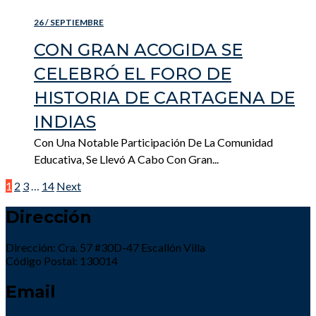
26 / SEPTIEMBRE
CON GRAN ACOGIDA SE
CELEBRÓ EL FORO DE
HISTORIA DE CARTAGENA DE
INDIAS
Con Una Notable Participación De La Comunidad
Educativa, Se Llevó A Cabo Con Gran...
Paginación
1
2
3
…
14
Next
de
Dirección
entradas
Dirección: Cra. 57 #30D-47 Escallón Villa
Código Postal: 130014
Email