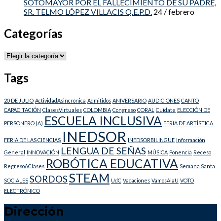
SOTOMAYOR POR EL FALLECIMIENTO DE SU PADRE,
SR. TELMO LÓPEZ VILLACIS Q.E.P.D.
24 / febrero
Categorías
Categorías
Tags
20 DE JULIO
ActividadAsincrónica
Admitidos
ANIVERSARIO
AUDICIONES
CANTO
CAPACITACIÓN
ClasesVirtuales
COLOMBIA
Congreso
CORAL
Cuídate
ELECCIÓN DE
ESCUELA INCLUSIVA
PERSONERO (A)
FERIA DE ARTÍSTICA
INEDSOR
FERIA DE LAS CIENCIAS
INEDSORBILINGUE
Información
LENGUA DE SEÑAS
General
INNOVACIÓN
MÚSICA
Ponencia
Receso
ROBÓTICA EDUCATIVA
RegresoAClases
Semana Santa
STEAM
SORDOS
SOCIALES
UdC
Vacaciones
VamosAlaU
VOTO
ELECTRÓNICO
Dirección