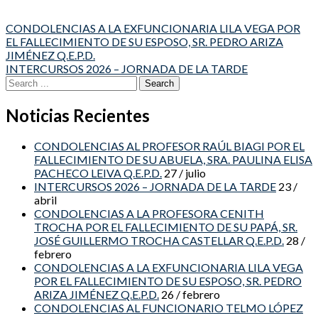
Post
CONDOLENCIAS A LA EXFUNCIONARIA LILA VEGA POR
EL FALLECIMIENTO DE SU ESPOSO, SR. PEDRO ARIZA
navigation
JIMÉNEZ Q.E.P.D.
INTERCURSOS 2026 – JORNADA DE LA TARDE
Search
for:
Noticias Recientes
CONDOLENCIAS AL PROFESOR RAÚL BIAGI POR EL
FALLECIMIENTO DE SU ABUELA, SRA. PAULINA ELISA
PACHECO LEIVA Q.E.P.D.
27 / julio
INTERCURSOS 2026 – JORNADA DE LA TARDE
23 /
abril
CONDOLENCIAS A LA PROFESORA CENITH
TROCHA POR EL FALLECIMIENTO DE SU PAPÁ, SR.
JOSÉ GUILLERMO TROCHA CASTELLAR Q.E.P.D.
28 /
febrero
CONDOLENCIAS A LA EXFUNCIONARIA LILA VEGA
POR EL FALLECIMIENTO DE SU ESPOSO, SR. PEDRO
ARIZA JIMÉNEZ Q.E.P.D.
26 / febrero
CONDOLENCIAS AL FUNCIONARIO TELMO LÓPEZ