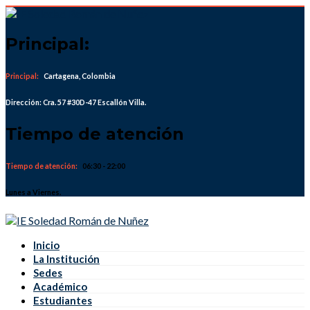
Skip
to
content
Principal:
Principal:
Cartagena, Colombia
Dirección: Cra. 57 #30D-47 Escallón Villa.
Tiempo de atención
Tiempo de atención:
06:30 - 22:00
Lunes a Viernes.
Inicio
La Institución
Sedes
Académico
Estudiantes