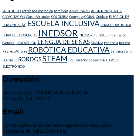
20 DE JULIO
ActividadAsincrónica
Admitidos
ANIVERSARIO
AUDICIONES
CANTO
CAPACITACIÓN
ClasesVirtuales
COLOMBIA
Congreso
CORAL
Cuídate
ELECCIÓN DE
ESCUELA INCLUSIVA
PERSONERO (A)
FERIA DE ARTÍSTICA
INEDSOR
FERIA DE LAS CIENCIAS
INEDSORBILINGUE
Información
LENGUA DE SEÑAS
General
INNOVACIÓN
MÚSICA
Ponencia
Receso
ROBÓTICA EDUCATIVA
RegresoAClases
Semana Santa
STEAM
SORDOS
SOCIALES
UdC
Vacaciones
VamosAlaU
VOTO
ELECTRÓNICO
Dirección
Dirección: Cra. 57 #30D-47 Escallón Villa
Código Postal: 130014
Email
Correo institucional: secretaria@soledadroman.com
Cartagena de Indias, Colombia