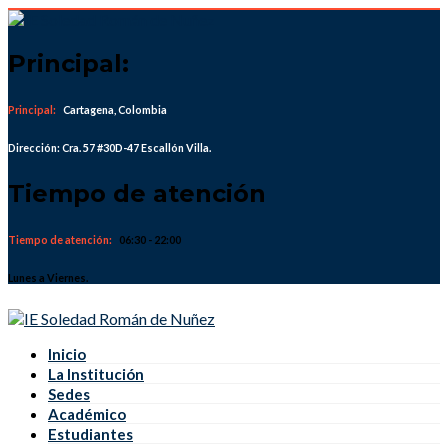
Skip
to
content
Principal:
Principal:
Cartagena, Colombia
Dirección: Cra. 57 #30D-47 Escallón Villa.
Tiempo de atención
Tiempo de atención:
06:30 - 22:00
Lunes a Viernes.
Inicio
La Institución
Sedes
Académico
Estudiantes