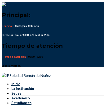
Skip
to
content
Principal:
Principal:
Cartagena, Colombia
Dirección: Cra. 57 #30D-47 Escallón Villa.
Tiempo de atención
Tiempo de atención:
06:30 - 22:00
Lunes a Viernes.
Inicio
La Institución
Sedes
Académico
Estudiantes