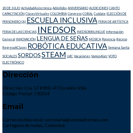
20 DE JULIO
ActividadAsincrónica
Admitidos
ANIVERSARIO
AUDICIONES
CANTO
CAPACITACIÓN
ClasesVirtuales
COLOMBIA
Congreso
CORAL
Cuídate
ELECCIÓN DE
ESCUELA INCLUSIVA
PERSONERO (A)
FERIA DE ARTÍSTICA
INEDSOR
FERIA DE LAS CIENCIAS
INEDSORBILINGUE
Información
LENGUA DE SEÑAS
General
INNOVACIÓN
MÚSICA
Ponencia
Receso
ROBÓTICA EDUCATIVA
RegresoAClases
Semana Santa
STEAM
SORDOS
SOCIALES
UdC
Vacaciones
VamosAlaU
VOTO
ELECTRÓNICO
Dirección
Dirección: Cra. 57 #30D-47 Escallón Villa
Código Postal: 130014
Email
Correo institucional: secretaria@soledadroman.com
Cartagena de Indias, Colombia