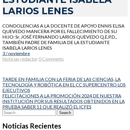
LARIOS LENES
CONDOLENCIAS A LA DOCENTE DE APOYO ENNIS ELISA
QUEVEDO MANCERA POR EL FALLECIMIENTO DE SU
HIJO: Sr. JOSÉ FERNANDO LARIOS QUEVEDO Q.E.P.D.,
TAMBIÉN PADRE DE FAMILIA DE LA ESTUDIANTE
ISABELA LARIOS LENES
3 / noviembre
Noticias
redactor
0 Comments
Post
TARDE EN FAMILIA CON LA FERIA DE LAS CIENCIAS, LA
TECNOLOGÍA Y ROBÓTICA EN EL CC SUPERCENTRO LOS
navigation
EJECUTIVOS
FELICITACIONES A LA PROMOCIÓN 2024 DE NUESTRA
INSTITUCIÓN POR SUS RESULTADOS OBTENIDOS EN LA
PRUEBA SABER 11 QUE REALIZÓ EL ICFES
Search
for:
Noticias Recientes