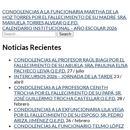
Post
CONDOLENCIAS A LA FUNCIONARIA MARTHA DE LA
HOZ TORRES POR EL FALLECIMIENTO DE SU MADRE, SRA.
navigation
MANUELA TORRES ALVEAR Q.E.P.D.
CALENDARIO INSTITUCIONAL – AÑO ESCOLAR 2026
Search
for:
Noticias Recientes
CONDOLENCIAS AL PROFESOR RAÚL BIAGI POR EL
FALLECIMIENTO DE SU ABUELA, SRA. PAULINA ELISA
PACHECO LEIVA Q.E.P.D.
27 / julio
INTERCURSOS 2026 – JORNADA DE LA TARDE
23 /
abril
CONDOLENCIAS A LA PROFESORA CENITH
TROCHA POR EL FALLECIMIENTO DE SU PAPÁ, SR.
JOSÉ GUILLERMO TROCHA CASTELLAR Q.E.P.D.
28 /
febrero
CONDOLENCIAS A LA EXFUNCIONARIA LILA VEGA
POR EL FALLECIMIENTO DE SU ESPOSO, SR. PEDRO
ARIZA JIMÉNEZ Q.E.P.D.
26 / febrero
CONDOLENCIAS AL FUNCIONARIO TELMO LÓPEZ