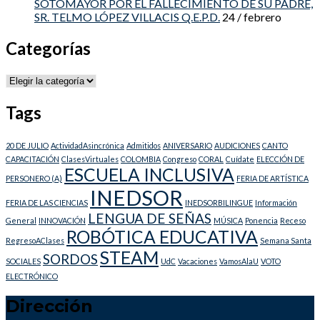
SOTOMAYOR POR EL FALLECIMIENTO DE SU PADRE,
SR. TELMO LÓPEZ VILLACIS Q.E.P.D.
24 / febrero
Categorías
Categorías
Tags
20 DE JULIO
ActividadAsincrónica
Admitidos
ANIVERSARIO
AUDICIONES
CANTO
CAPACITACIÓN
ClasesVirtuales
COLOMBIA
Congreso
CORAL
Cuídate
ELECCIÓN DE
ESCUELA INCLUSIVA
PERSONERO (A)
FERIA DE ARTÍSTICA
INEDSOR
FERIA DE LAS CIENCIAS
INEDSORBILINGUE
Información
LENGUA DE SEÑAS
General
INNOVACIÓN
MÚSICA
Ponencia
Receso
ROBÓTICA EDUCATIVA
RegresoAClases
Semana Santa
STEAM
SORDOS
SOCIALES
UdC
Vacaciones
VamosAlaU
VOTO
ELECTRÓNICO
Dirección