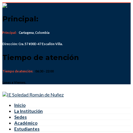
Skip
to
content
Principal:
Principal:
Cartagena, Colombia
Dirección: Cra. 57 #30D-47 Escallón Villa.
Tiempo de atención
Tiempo de atención:
06:30 - 22:00
Lunes a Viernes.
Inicio
La Institución
Sedes
Académico
Estudiantes