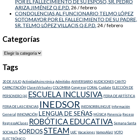
POR EL FALLECIMIENTO DE SU ESPOSO, SR. PEDRO
ARIZA JIMÉNEZ Q.E.P.D.
26 / febrero
CONDOLENCIAS AL FUNCIONARIO TELMO LÓPEZ
SOTOMAYOR POR EL FALLECIMIENTO DE SU PADRE,
SR. TELMO LÓPEZ VILLACIS Q.E.P.D.
24 / febrero
Categorías
Categorías
Tags
20 DE JULIO
ActividadAsincrónica
Admitidos
ANIVERSARIO
AUDICIONES
CANTO
CAPACITACIÓN
ClasesVirtuales
COLOMBIA
Congreso
CORAL
Cuídate
ELECCIÓN DE
ESCUELA INCLUSIVA
PERSONERO (A)
FERIA DE ARTÍSTICA
INEDSOR
FERIA DE LAS CIENCIAS
INEDSORBILINGUE
Información
LENGUA DE SEÑAS
General
INNOVACIÓN
MÚSICA
Ponencia
Receso
ROBÓTICA EDUCATIVA
RegresoAClases
Semana Santa
STEAM
SORDOS
SOCIALES
UdC
Vacaciones
VamosAlaU
VOTO
ELECTRÓNICO