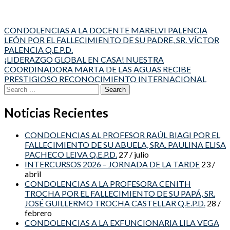
Post
CONDOLENCIAS A LA DOCENTE MARELVI PALENCIA
LEÓN POR EL FALLECIMIENTO DE SU PADRE, SR. VÍCTOR
navigation
PALENCIA Q.E.P.D.
¡LIDERAZGO GLOBAL EN CASA! NUESTRA
COORDINADORA MARTA DE LAS AGUAS RECIBE
PRESTIGIOSO RECONOCIMIENTO INTERNACIONAL
Search
for:
Noticias Recientes
CONDOLENCIAS AL PROFESOR RAÚL BIAGI POR EL
FALLECIMIENTO DE SU ABUELA, SRA. PAULINA ELISA
PACHECO LEIVA Q.E.P.D.
27 / julio
INTERCURSOS 2026 – JORNADA DE LA TARDE
23 /
abril
CONDOLENCIAS A LA PROFESORA CENITH
TROCHA POR EL FALLECIMIENTO DE SU PAPÁ, SR.
JOSÉ GUILLERMO TROCHA CASTELLAR Q.E.P.D.
28 /
febrero
CONDOLENCIAS A LA EXFUNCIONARIA LILA VEGA