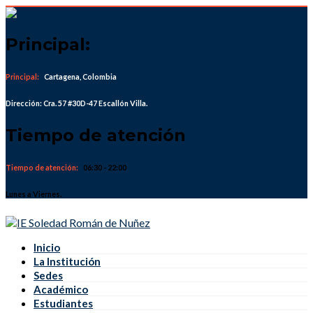
Skip
to
content
Principal:
Principal:
Cartagena, Colombia
Dirección: Cra. 57 #30D-47 Escallón Villa.
Tiempo de atención
Tiempo de atención:
06:30 - 22:00
Lunes a Viernes.
Inicio
La Institución
Sedes
Académico
Estudiantes