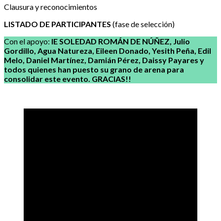
Clausura y reconocimientos
LISTADO DE PARTICIPANTES
(fase de selección)
Con el apoyo:
IE SOLEDAD ROMÁN DE NÚÑEZ, Julio
Gordillo, Agua Natureza, Eileen Donado, Yesith Peña, Edil
Melo, Daniel Martínez, Damián Pérez, Daissy Payares y
todos quienes han puesto su grano de arena para
consolidar este evento. GRACIAS!!