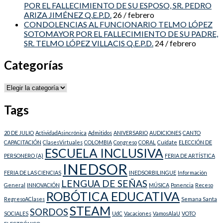
POR EL FALLECIMIENTO DE SU ESPOSO, SR. PEDRO
ARIZA JIMÉNEZ Q.E.P.D.
26 / febrero
CONDOLENCIAS AL FUNCIONARIO TELMO LÓPEZ
SOTOMAYOR POR EL FALLECIMIENTO DE SU PADRE,
SR. TELMO LÓPEZ VILLACIS Q.E.P.D.
24 / febrero
Categorías
Categorías
Tags
20 DE JULIO
ActividadAsincrónica
Admitidos
ANIVERSARIO
AUDICIONES
CANTO
CAPACITACIÓN
ClasesVirtuales
COLOMBIA
Congreso
CORAL
Cuídate
ELECCIÓN DE
ESCUELA INCLUSIVA
PERSONERO (A)
FERIA DE ARTÍSTICA
INEDSOR
FERIA DE LAS CIENCIAS
INEDSORBILINGUE
Información
LENGUA DE SEÑAS
General
INNOVACIÓN
MÚSICA
Ponencia
Receso
ROBÓTICA EDUCATIVA
RegresoAClases
Semana Santa
STEAM
SORDOS
SOCIALES
UdC
Vacaciones
VamosAlaU
VOTO