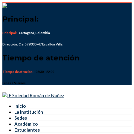
Skip
to
content
Principal:
Principal:
Cartagena, Colombia
Dirección: Cra. 57 #30D-47 Escallón Villa.
Tiempo de atención
Tiempo de atención:
06:30 - 22:00
Lunes a Viernes.
Inicio
La Institución
Sedes
Académico
Estudiantes