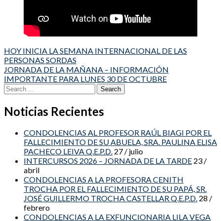
Post
HOY INICIA LA SEMANA INTERNACIONAL DE LAS
PERSONAS SORDAS
navigation
JORNADA DE LA MAÑANA – INFORMACIÓN
IMPORTANTE PARA LUNES 30 DE OCTUBRE
Search
for:
Noticias Recientes
CONDOLENCIAS AL PROFESOR RAÚL BIAGI POR EL
FALLECIMIENTO DE SU ABUELA, SRA. PAULINA ELISA
PACHECO LEIVA Q.E.P.D.
27 / julio
INTERCURSOS 2026 – JORNADA DE LA TARDE
23 /
abril
CONDOLENCIAS A LA PROFESORA CENITH
TROCHA POR EL FALLECIMIENTO DE SU PAPÁ, SR.
JOSÉ GUILLERMO TROCHA CASTELLAR Q.E.P.D.
28 /
febrero
CONDOLENCIAS A LA EXFUNCIONARIA LILA VEGA