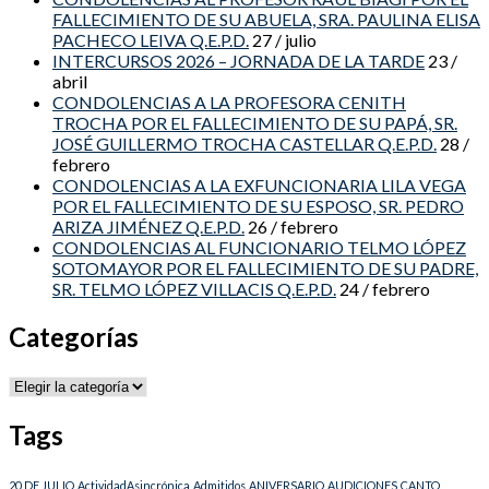
FALLECIMIENTO DE SU ABUELA, SRA. PAULINA ELISA
PACHECO LEIVA Q.E.P.D.
27 / julio
INTERCURSOS 2026 – JORNADA DE LA TARDE
23 /
abril
CONDOLENCIAS A LA PROFESORA CENITH
TROCHA POR EL FALLECIMIENTO DE SU PAPÁ, SR.
JOSÉ GUILLERMO TROCHA CASTELLAR Q.E.P.D.
28 /
febrero
CONDOLENCIAS A LA EXFUNCIONARIA LILA VEGA
POR EL FALLECIMIENTO DE SU ESPOSO, SR. PEDRO
ARIZA JIMÉNEZ Q.E.P.D.
26 / febrero
CONDOLENCIAS AL FUNCIONARIO TELMO LÓPEZ
SOTOMAYOR POR EL FALLECIMIENTO DE SU PADRE,
SR. TELMO LÓPEZ VILLACIS Q.E.P.D.
24 / febrero
Categorías
Categorías
Tags
20 DE JULIO
ActividadAsincrónica
Admitidos
ANIVERSARIO
AUDICIONES
CANTO