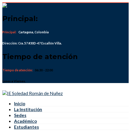
Skip
to
content
Principal:
Principal:
Cartagena, Colombia
Dirección: Cra. 57 #30D-47 Escallón Villa.
Tiempo de atención
Tiempo de atención:
06:30 - 22:00
Lunes a Viernes.
Inicio
La Institución
Sedes
Académico
Estudiantes