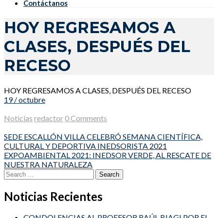
Contáctanos
HOY REGRESAMOS A
CLASES, DESPUÉS DEL
RECESO
HOY REGRESAMOS A CLASES, DESPUÉS DEL RECESO
19 / octubre
Noticias
redactor
0 Comments
Post
SEDE ESCALLÓN VILLA CELEBRÓ SEMANA CIENTÍFICA,
CULTURAL Y DEPORTIVA INEDSORISTA 2021
navigation
EXPOAMBIENTAL 2021: INEDSOR VERDE, AL RESCATE DE
NUESTRA NATURALEZA
Search
for:
Noticias Recientes
CONDOLENCIAS AL PROFESOR RAÚL BIAGI POR EL