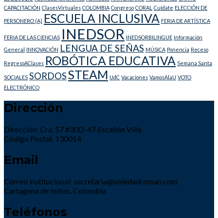
CAPACITACIÓN
ClasesVirtuales
COLOMBIA
Congreso
CORAL
Cuídate
ELECCIÓN DE
ESCUELA INCLUSIVA
PERSONERO (A)
FERIA DE ARTÍSTICA
INEDSOR
FERIA DE LAS CIENCIAS
INEDSORBILINGUE
Información
LENGUA DE SEÑAS
General
INNOVACIÓN
MÚSICA
Ponencia
Receso
ROBÓTICA EDUCATIVA
RegresoAClases
Semana Santa
STEAM
SORDOS
SOCIALES
UdC
Vacaciones
VamosAlaU
VOTO
ELECTRÓNICO
Dirección
Dirección: Cra. 57 #30D-47 Escallón Villa
Código Postal: 130014
Email
Correo institucional: secretaria@soledadroman.com
Cartagena de Indias, Colombia
Teléfonos