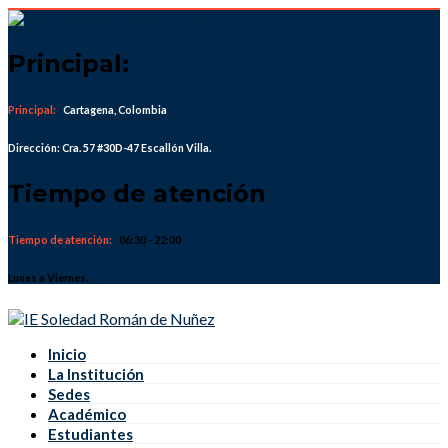
Skip
to
content
Principal:
Principal:
Cartagena, Colombia
Dirección: Cra. 57 #30D-47 Escallón Villa.
Tiempo de atención
Tiempo de atención:
06:30 - 22:00
Lunes a Viernes.
Inicio
La Institución
Sedes
Académico
Estudiantes