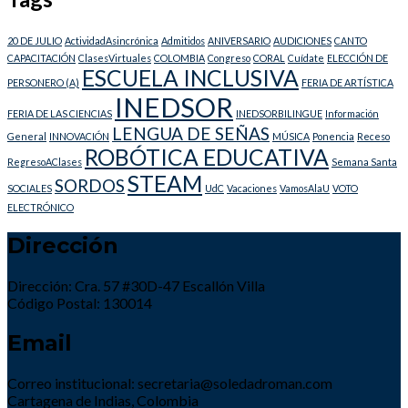
20 DE JULIO
ActividadAsincrónica
Admitidos
ANIVERSARIO
AUDICIONES
CANTO
CAPACITACIÓN
ClasesVirtuales
COLOMBIA
Congreso
CORAL
Cuídate
ELECCIÓN DE
ESCUELA INCLUSIVA
PERSONERO (A)
FERIA DE ARTÍSTICA
INEDSOR
FERIA DE LAS CIENCIAS
INEDSORBILINGUE
Información
LENGUA DE SEÑAS
General
INNOVACIÓN
MÚSICA
Ponencia
Receso
ROBÓTICA EDUCATIVA
RegresoAClases
Semana Santa
STEAM
SORDOS
SOCIALES
UdC
Vacaciones
VamosAlaU
VOTO
ELECTRÓNICO
Dirección
Dirección: Cra. 57 #30D-47 Escallón Villa
Código Postal: 130014
Email
Correo institucional: secretaria@soledadroman.com
Cartagena de Indias, Colombia