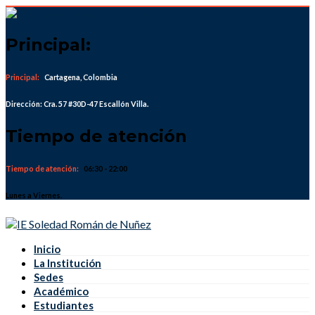
Skip
to
content
Principal:
Principal:
Cartagena, Colombia
Dirección: Cra. 57 #30D-47 Escallón Villa.
Tiempo de atención
Tiempo de atención:
06:30 - 22:00
Lunes a Viernes.
Inicio
La Institución
Sedes
Académico
Estudiantes