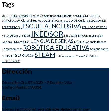
Tags
20 DE JULIO
ActividadAsincrónica
Admitidos
ANIVERSARIO
AUDICIONES
CANTO
CAPACITACIÓN
ClasesVirtuales
COLOMBIA
Congreso
CORAL
Cuídate
ELECCIÓN DE
ESCUELA INCLUSIVA
PERSONERO (A)
FERIA DE ARTÍSTICA
INEDSOR
FERIA DE LAS CIENCIAS
INEDSORBILINGUE
Información
LENGUA DE SEÑAS
General
INNOVACIÓN
MÚSICA
Ponencia
Receso
ROBÓTICA EDUCATIVA
RegresoAClases
Semana Santa
STEAM
SORDOS
SOCIALES
UdC
Vacaciones
VamosAlaU
VOTO
ELECTRÓNICO
Dirección
Dirección: Cra. 57 #30D-47 Escallón Villa
Código Postal: 130014
Email
Correo institucional: secretaria@soledadroman.com