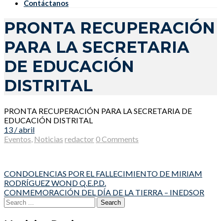
Contáctanos
PRONTA RECUPERACIÓN
PARA LA SECRETARIA
DE EDUCACIÓN
DISTRITAL
PRONTA RECUPERACIÓN PARA LA SECRETARIA DE
EDUCACIÓN DISTRITAL
13 / abril
Eventos
,
Noticias
redactor
0 Comments
Post
CONDOLENCIAS POR EL FALLECIMIENTO DE MIRIAM
RODRÍGUEZ WOND Q.E.P.D.
navigation
CONMEMORACIÓN DEL DÍA DE LA TIERRA – INEDSOR
Search
for: