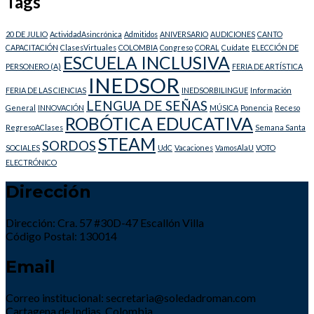
Tags
20 DE JULIO
ActividadAsincrónica
Admitidos
ANIVERSARIO
AUDICIONES
CANTO
CAPACITACIÓN
ClasesVirtuales
COLOMBIA
Congreso
CORAL
Cuídate
ELECCIÓN DE
ESCUELA INCLUSIVA
PERSONERO (A)
FERIA DE ARTÍSTICA
INEDSOR
FERIA DE LAS CIENCIAS
INEDSORBILINGUE
Información
LENGUA DE SEÑAS
General
INNOVACIÓN
MÚSICA
Ponencia
Receso
ROBÓTICA EDUCATIVA
RegresoAClases
Semana Santa
STEAM
SORDOS
SOCIALES
UdC
Vacaciones
VamosAlaU
VOTO
ELECTRÓNICO
Dirección
Dirección: Cra. 57 #30D-47 Escallón Villa
Código Postal: 130014
Email
Correo institucional: secretaria@soledadroman.com
Cartagena de Indias, Colombia