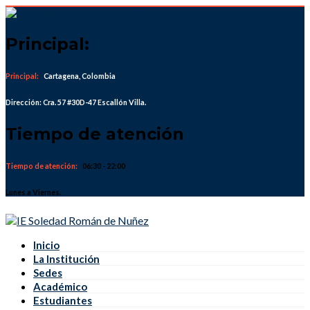
Skip
to
content
Principal:
Principal:
Cartagena, Colombia
Dirección: Cra. 57 #30D-47 Escallón Villa.
Tiempo de atención
Tiempo de atención:
06:30 - 22:00
Lunes a Viernes.
Inicio
La Institución
Sedes
Académico
Estudiantes